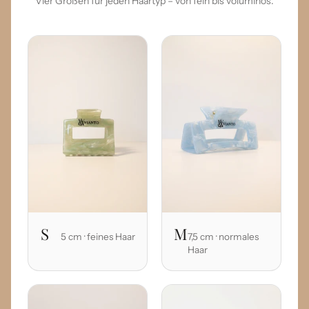
Vier Größen für jeden Haartyp – von fein bis voluminös.
S
M
5 cm · feines Haar
7,5 cm · normales
Haar